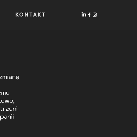
KONT
AKT
 zmianę
wemu
kowo,
trzeni
panii